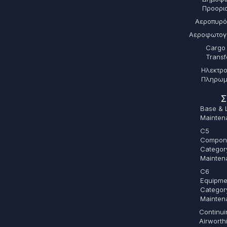
Προορι
Αεροπυρό
Αεροφωτο
Cargo
Transf
Ηλεκτρο
Πληρω
Σ
Base & 
Mainten
C5
Compon
Categor
Mainten
C6
Equipme
Categor
Mainten
Continui
Airworth