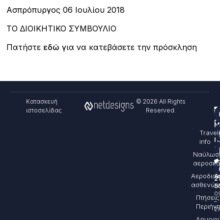
Ασπρόπυργος 06 Ιουλίου 2018
ΤΟ ∆ΙΟΙΚΗΤΙΚΟ ΣΥΜΒΟΥΛΙΟ
Πατήστε
εδώ
για να κατεβάσετε την πρόσκληση
Κατασκευή
© 2026 All Rights
ιστοσελίδας
Reserved.
Υ
Π
Ν
Travel
&
Π
info
sa
Ναύλωσ
αεροσκ
+
Αεροδιακ
Α
2
ασθενών
5
0
Πτήσεις
–
Περιήγ
21
Δημοφι