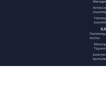
Manage
Ανταλλα
ελικοπτ
Υπόστε
ελικοπτ
ΚΑ
Πιστοποιημ
πιλότοι
Αδειούχ
Τεχνικοί
Διοικητικ
προσωπι