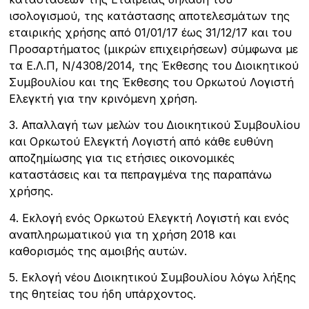
ισολογισµού, της κατάστασης αποτελεσµάτων της
εταιρικής χρήσης από 01/01/17 έως 31/12/17 και του
Προσαρτήµατος (µικρών επιχειρήσεων) σύµφωνα µε
τα Ε.Λ.Π, Ν/4308/2014, της Έκθεσης του ∆ιοικητικού
Συµβουλίου και της Έκθεσης του Ορκωτού Λογιστή
Ελεγκτή για την κρινόµενη χρήση.
3. Απαλλαγή των µελών του ∆ιοικητικού Συµβουλίου
και Ορκωτού Ελεγκτή Λογιστή από κάθε ευθύνη
αποζηµίωσης για τις ετήσιες οικονοµικές
καταστάσεις και τα πεπραγµένα της παραπάνω
χρήσης.
4. Εκλογή ενός Ορκωτού Ελεγκτή Λογιστή και ενός
αναπληρωµατικού για τη χρήση 2018 και
καθορισµός της αµοιβής αυτών.
5. Εκλογή νέου ∆ιοικητικού Συµβουλίου λόγω λήξης
της θητείας του ήδη υπάρχοντος.