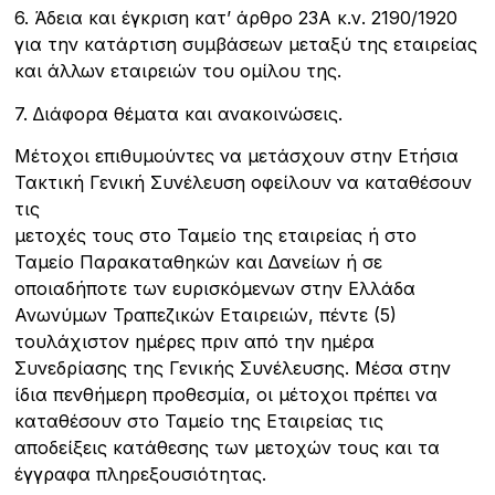
6. Άδεια και έγκριση κατ’ άρθρο 23Α κ.ν. 2190/1920
για την κατάρτιση συµβάσεων µεταξύ της εταιρείας
και άλλων εταιρειών του οµίλου της.
7. ∆ιάφορα θέµατα και ανακοινώσεις.
Μέτοχοι επιθυµούντες να µετάσχουν στην Ετήσια
Τακτική Γενική Συνέλευση οφείλουν να καταθέσουν
τις
µετοχές τους στο Ταµείο της εταιρείας ή στο
Ταµείο Παρακαταθηκών και ∆ανείων ή σε
οποιαδήποτε των ευρισκόµενων στην Ελλάδα
Ανωνύµων Τραπεζικών Εταιρειών, πέντε (5)
τουλάχιστον ηµέρες πριν από την ηµέρα
Συνεδρίασης της Γενικής Συνέλευσης. Μέσα στην
ίδια πενθήµερη προθεσµία, οι µέτοχοι πρέπει να
καταθέσουν στο Ταµείο της Εταιρείας τις
αποδείξεις κατάθεσης των µετοχών τους και τα
έγγραφα πληρεξουσιότητας.