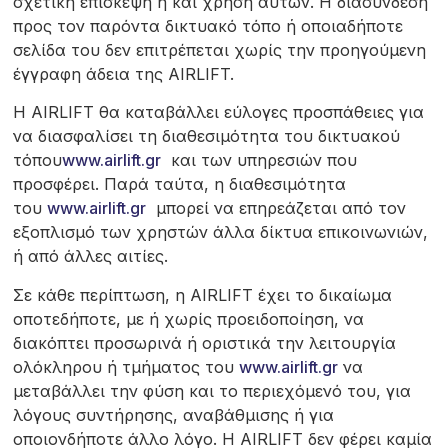
σχετική επίσκεψη ή και χρήση αυτών. Η διασύνδεση
προς τον παρόντα δικτυακό τόπο ή οποιαδήποτε
σελίδα του δεν επιτρέπεται χωρίς την προηγούμενη
έγγραφη άδεια της AIRLIFT.
Η AIRLIFT θα καταβάλλει εύλογες προσπάθειες για
να διασφαλίσει τη διαθεσιμότητα του δικτυακού
τόπου
www.airlift.gr
και των υπηρεσιών που
προσφέρει. Παρά ταύτα, η διαθεσιμότητα
του
www.airlift.gr
μπορεί να επηρεάζεται από τον
εξοπλισμό των χρηστών άλλα δίκτυα επικοινωνιών,
ή από άλλες αιτίες.
Σε κάθε περίπτωση, η AIRLIFT έχει το δικαίωμα
οποτεδήποτε, με ή χωρίς προειδοποίηση, να
διακόπτει προσωρινά ή οριστικά την λειτουργία
ολόκληρου ή τμήματος του
www.airlift.gr
να
μεταβάλλει την φύση και το περιεχόμενό του, για
λόγους συντήρησης, αναβάθμισης ή για
οποιονδήποτε άλλο λόγο. Η AIRLIFT δεν φέρει καμία