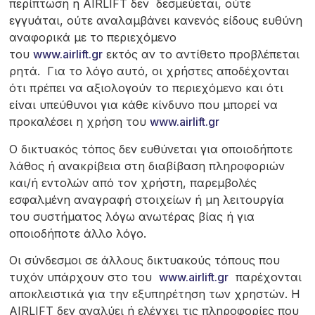
περίπτωση η AIRLIFT δεν δεσμεύεται, ούτε
εγγυάται, ούτε αναλαμβάνει κανενός είδους ευθύνη
αναφορικά με το περιεχόμενο
του
www.airlift.gr
εκτός αν το αντίθετο προβλέπεται
ρητά. Για το λόγο αυτό, οι χρήστες αποδέχονται
ότι πρέπει να αξιολογούν το περιεχόμενο και ότι
είναι υπεύθυνοι για κάθε κίνδυνο που μπορεί να
προκαλέσει η χρήση του
www.airlift.gr
Ο δικτυακός τόπος δεν ευθύνεται για οποιοδήποτε
λάθος ή ανακρίβεια στη διαβίβαση πληροφοριών
και/ή εντολών από τον χρήστη, παρεμβολές
εσφαλμένη αναγραφή στοιχείων ή μη λειτουργία
του συστήματος λόγω ανωτέρας βίας ή για
οποιοδήποτε άλλο λόγο.
Οι σύνδεσμοι σε άλλους δικτυακούς τόπους που
τυχόν υπάρχουν στο του
www.airlift.gr
παρέχονται
αποκλειστικά για την εξυπηρέτηση των χρηστών. Η
AIRLIFT δεν αναλύει ή ελέγχει τις πληροφορίες που