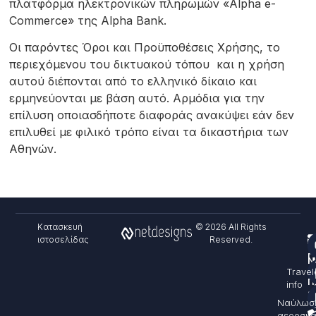
πλατφόρμα ηλεκτρονικών πληρωμών «Alpha e-
Commerce» της Alpha Bank.
Οι παρόντες Όροι και Προϋποθέσεις Χρήσης, το
περιεχόμενου του δικτυακού τόπου και η χρήση
αυτού διέπονται από το ελληνικό δίκαιο και
ερμηνεύονται με βάση αυτό. Αρμόδια για την
επίλυση οποιασδήποτε διαφοράς ανακύψει εάν δεν
επιλυθεί με φιλικό τρόπο είναι τα δικαστήρια των
Αθηνών.
Κατασκευή
© 2026 All Rights
ιστοσελίδας
Reserved.
Υ
Π
Ν
Travel
&
Π
info
sa
Ναύλωσ
αεροσκ